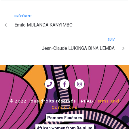
PRÉCÉDENT
Emilo MULANDA KANYIMBO
SUIV
Jean-Claude LUKINGA BINA LEMBA
© 2022 Tous droits réservés – PFAB
Terms and
Conditions
Pompes Funèbres
African women from Belgium