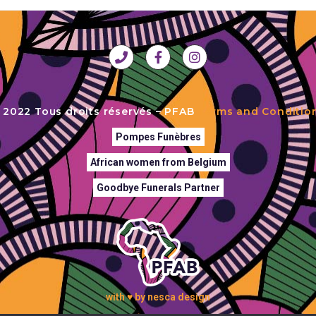
 2022 Tous droits réservés – PFAB
Terms and Conditio
Pompes Funèbres
African women from Belgium
Goodbye Funerals Partner
with ♥ by nesca design