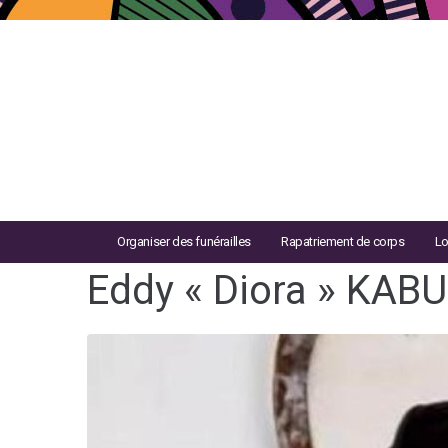
Organiser des funérailles
Rapatriement de corps
Lo
Eddy « Diora » KAB