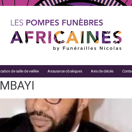
cation de salle de veillée
Assurance obsèques
Avis de décès
Conta
UMBAYI