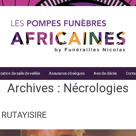
cation de salle de veillée
Assurance obsèques
Avis de décès
Conta
Archives :
Nécrologies
l RUTAYISIRE