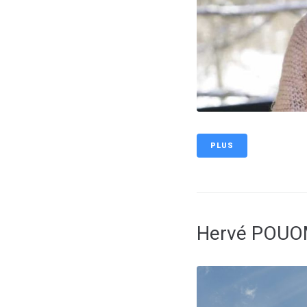
PLUS
Hervé POU